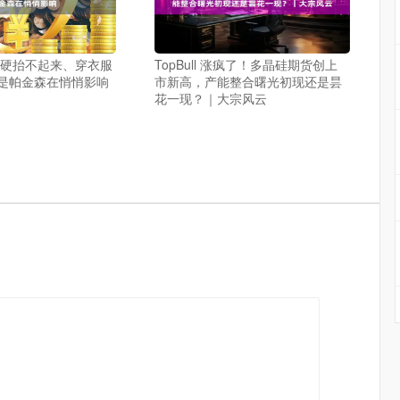
僵硬抬不起来、穿衣服
TopBull 涨疯了！多晶硅期货创上
是帕金森在悄悄影响
市新高，产能整合曙光初现还是昙
花一现？｜大宗风云