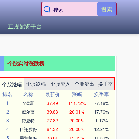
搜索
正规配资平台
个股实时涨跌榜
个股跌幅
个股流入
个股流出
换手率
个股涨幅
排名
名称
最新价
涨幅
换手率
1
N津富
37.49
114.72%
77.46%
2
威尔高
39.83
20.01%
17.76%
3
锴威特
77.82
20.00%
1.17%
4
科翔股份
64.32
20.00%
12.21%
5
蜀道装备
33.61
19.99%
11.69%