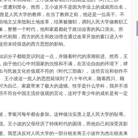
一度遭到禁令。然而，王小波并不是因为学业上的成就而出名，
亲曾是人民大学的教师，在当了教师之前，他还是一位高干。不
助地主父亲抵制土地改革，结果被撤职，调到人民大学做教职工
象，整整一个时代，他和家庭都处于政治迫害的风口浪尖。所
年代初期，西方的民主和政治理念通过改革开放的窗口进入中
这些未经筛选的西方思想的影响。
知识分子都能意识到这一点，并随着时代的浪潮前进。然而，王
，由于他们心中对国家的仇恨和不满，在言论自由的环境下，肆
出与民族文化价值观不符的《时代三部曲》。这些言论和创作不
。 王小波这一批人的思想延续到了八十年代末，随着西川、顾
时为自己、家庭带来了极大的遗憾。性学是什么学科，我并不清
些不符合中国主流价值观的言论，这对于青少年的成长是有一定
波，李银河每年都会参加。这种做法实质上是人民大学的耻辱。
现。王小波的父母经历了特殊时代的困境，而他自己则深受其影
逝。我坚决反对人民大学的一部分校友将王小波作为杰出校友来