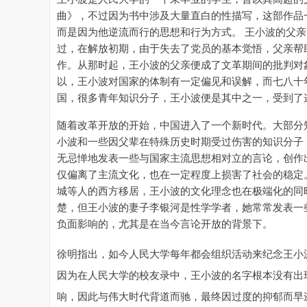
曲》，不过因为书中涉及大量直白的性描写，这部作品
而是因为他逆流而行的思想和行为方式。 王小波的父
过，在解放初期，由于失去了党员的基本觉悟，父亲帮
作。从那时起，王小波的父亲便成了文革期间的批判对
以，王小波对国家的体制有一定偏见和误解，而七八十
国，很多青年知识分子，王小波便是其中之一，受到了
随着改革开放的开始，中国进入了一个新时代。大部分
小波和一些因父辈在特殊历史时期受过伤害的知识分子
无忌惮地发表一些与国家主流思想相对立的言论，创作
仅偏离了主流文化，也在一定程度上损害了社会的稳定
城等人的西方移居，王小波的文化理念也在极端化的同
楚，但王小波的妻子李银河是性学学者，她常常发表一
负面影响的，尤其是在当今言论开放的背景下。
徐明指出，如今人民大学每年都会组织活动来纪念王小
因为在人民大学的校友录中，王小波的名字根本没有出
响，因此与伟大时代背道而驰，最终因过度的抑郁而早