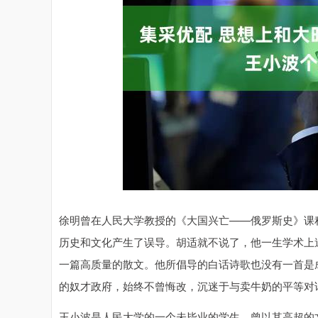
上证指数
3900.35
00
-0.01%
21.92
0.
徐明曾在人民大学教授的《大国兴亡——俄罗斯史》课
历史和文化产生了误导。胡适就不说了，他一生学术上
一篇高质量的散文。他所倡导的白话诗歌也没有一首是
的奴才政府，始终不曾悔改，沉迷于与卖牛奶的平等对
王小波是人民大学的一个未毕业的学生，曾以其高超的