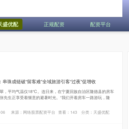
正规配资
配资平台
天盛优配
：串珠成链破“留客难”全域旅游引客“过夜”促增收
翠，平均气温仅18℃。连日来，在宁夏回族自治区隆德县的房车
张先生正享受着惬意的避暑时光。“我们开着房车一路游玩，隆
06
来源：网络股票配资平台
查看：
143
分类：
天盛优配