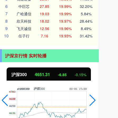
6
中巨芯
27.85
19.99%
32.20%
7
广哈通信
19.03
19.99%
5.84%
8
欣天科技
18.02
19.97%
28.44%
9
飞天诚信
12.56
19.96%
8.49%
10
任子行
7.16
19.93%
31.42%
沪深京行情 实时轮播
北证50
1122.88
创业
3.42
0.30%