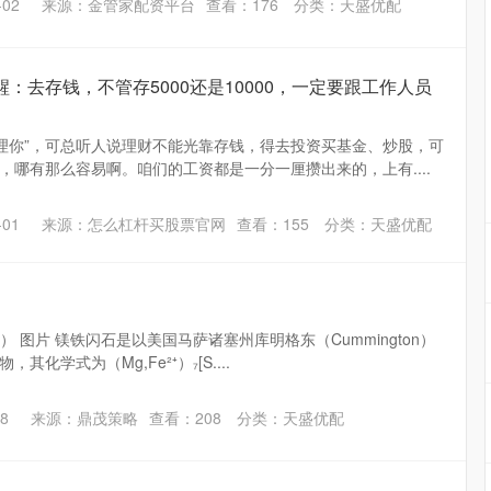
02
来源：金管家配资平台
查看：
176
分类：
天盛优配
：去存钱，不管存5000还是10000，一定要跟工作人员
不理你”，可总听人说理财不能光靠存钱，得去投资买基金、炒股，可
，哪有那么容易啊。咱们的工资都是一分一厘攒出来的，上有....
01
来源：怎么杠杆买股票官网
查看：
155
分类：
天盛优配
on） 图片 镁铁闪石是以美国马萨诸塞州库明格东（Cummington）
化学式为（Mg,Fe²⁺）₇[S....
8
来源：鼎茂策略
查看：
208
分类：
天盛优配