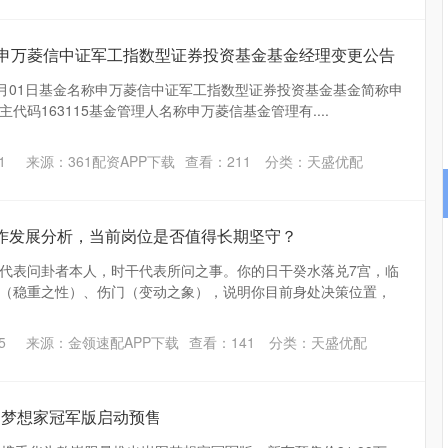
F 申万菱信中证军工指数型证券投资基金基金经理变更公告
10月01日基金名称申万菱信中证军工指数型证券投资基金基金简称申
代码163115基金管理人名称申万菱信基金管理有....
1
来源：361配资APP下载
查看：
211
分类：
天盛优配
工作发展分析，当前岗位是否值得长期坚守？
代表问卦者本人，时干代表所问之事。你的日干癸水落兑7宫，临
（稳重之性）、伤门（变动之象），说明你目前身处决策位置，
5
来源：金领速配APP下载
查看：
141
分类：
天盛优配
岚图梦想家冠军版启动预售