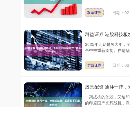
日期：02-
联华证券
群益证券 港股科技板块
2025年无疑是AI大
合中被重新绘制。在这场
日期：02-
群益证券
股巢配资 迪拜一摔
一架战机的坠毁，又给印
的印度国产光辉战机，意外
日期：02-
股巢配资