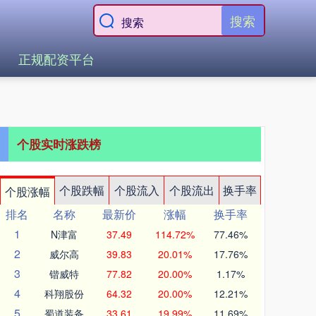
搜索
正规配资平台
个股实时涨跌榜
个股跌幅
个股流入
个股流出
换手率
个股涨幅
排名
名称
最新价
涨幅
换手率
1
N津富
37.49
114.72%
77.46%
2
威尔高
39.83
20.01%
17.76%
3
锴威特
77.82
20.00%
1.17%
4
科翔股份
64.32
20.00%
12.21%
5
蜀道装备
33.61
19.99%
11.69%