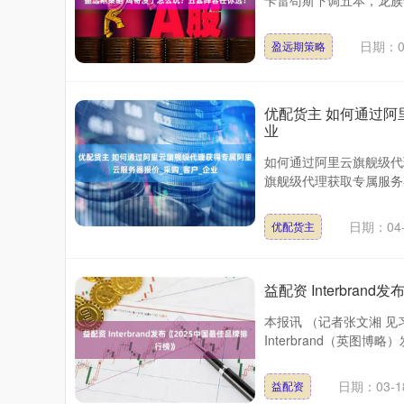
卡雷苟斯下调五本，龙族全面
日期：0
盈远期策略
优配货主 如何通过阿
业
如何通过阿里云旗舰级代
旗舰级代理获取专属服务
日期：04-
优配货主
益配资 Interbran
本报讯 （记者张文湘 
Interbrand（英图博
日期：03-1
益配资