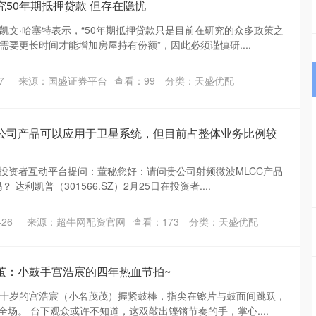
究50年期抵押贷款 但存在隐忧
凯文·哈塞特表示，“50年期抵押贷款只是目前在研究的众多政策之
于需要更长时间才能增加房屋持有份额”，因此必须谨慎研....
7
来源：国盛证券平台
查看：
99
分类：
天盛优配
：公司产品可以应用于卫星系统，但目前占整体业务比例较
在投资者互动平台提问：董秘您好：请问贵公司射频微波MLCC产品
达利凯普（301566.SZ）2月25日在投资者....
26
来源：超牛网配资官网
查看：
173
分类：
天盛优配
茧：小鼓手宫浩宸的四年热血节拍~
十岁的宫浩宸（小名茂茂）握紧鼓棒，指尖在镲片与鼓面间跳跃，
爆全场。 台下观众或许不知道，这双敲出铿锵节奏的手，掌心....