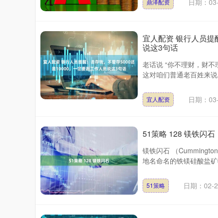
日期：03-
鼎泽配资
宜人配资 银行人员提醒
说这3句话
老话说 “你不理财，财
这对咱们普通老百姓来说
日期：03-
宜人配资
51策略 128 镁铁闪石
镁铁闪石 （Cummingt
地名命名的铁镁硅酸盐矿物，其
日期：02-2
51策略