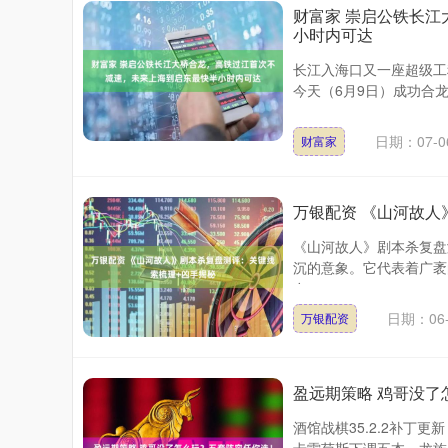
财富家 崇启公铁长
小时内可达
长江入海口又一座超级工
今天（6月9日）成功合龙
日期：07-0
财富家
万银配资 《山河故人
《山河故人》剧本杀复盘
沉的意象。它代表着广袤
深证成指
14110.12
.92
0.57%
-34.08
-0
在....
日期：06-
万银配资
盈远期策略 鸡哥没了
酒馆战棋35.2.2补丁