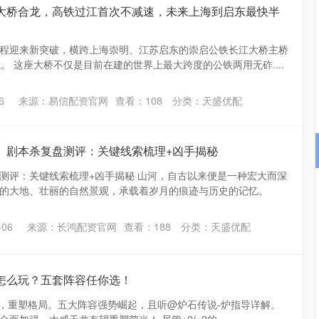
江大桥合龙，高铁过江首次不减速，未来上海到启东最快半
程迎来新突破，横跨上海崇明、江苏启东的崇启公铁长江大桥主桥
。 这座大桥不仅是目前在建的世界上最大跨度的公铁两用无砟....
6
来源：易信配资官网
查看：
108
分类：
天盛优配
》剧本杀复盘测评：关键线索梳理+凶手揭秘
测评：关键线索梳理+凶手揭秘 山河，自古以来便是一种宏大而深
的大地、壮丽的自然景观，承载着岁月的痕迹与历史的记忆。
沪深300
4651.31
.24%
-6.85
-0.15%
06
来源：长鸿配资官网
查看：
188
分类：
天盛优配
怎么玩？五套阵容任你选！
更新，重塑格局。五大阵容强势崛起，且听@炉石传说-炉指导详解。