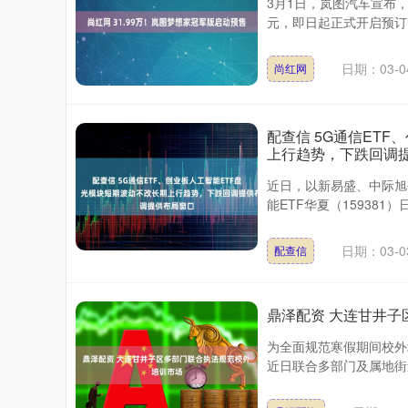
3月1日，岚图汽车宣布，
元，即日起正式开启预订，
日期：03-0
尚红网
配查信 5G通信ET
上行趋势，下跌回调
近日，以新易盛、中际旭
能ETF华夏（159381）日
日期：03-0
配查信
鼎泽配资 大连甘井
为全面规范寒假期间校外
近日联合多部门及属地街道