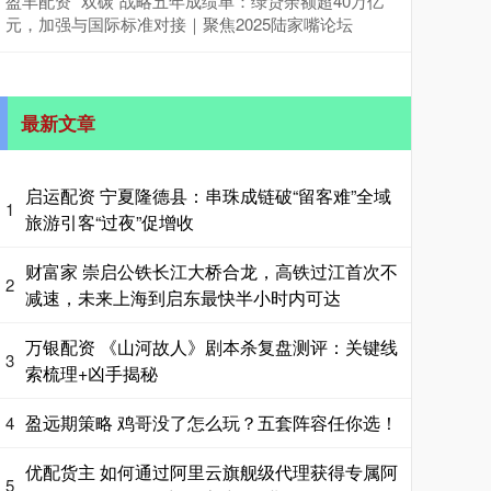
盈丰配资 “双碳”战略五年成绩单：绿贷余额超40万亿
元，加强与国际标准对接｜聚焦2025陆家嘴论坛
最新文章
启运配资 宁夏隆德县：串珠成链破“留客难”全域
1
旅游引客“过夜”促增收
财富家 崇启公铁长江大桥合龙，高铁过江首次不
2
减速，未来上海到启东最快半小时内可达
万银配资 《山河故人》剧本杀复盘测评：关键线
3
索梳理+凶手揭秘
盈远期策略 鸡哥没了怎么玩？五套阵容任你选！
4
优配货主 如何通过阿里云旗舰级代理获得专属阿
5