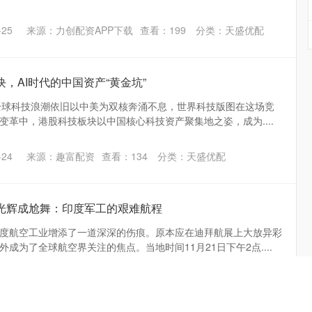
25
来源：力创配资APP下载
查看：
199
分类：
天盛优配
，AI时代的中国资产“黄金坑”
年，全球科技浪潮依旧以中美为双核奔涌不息，世界科技版图在这场竞
变革中，港股科技板块以中国核心科技资产聚集地之姿，成为....
24
来源：趣富配资
查看：
134
分类：
天盛优配
，光辉成尬舞：印度军工的艰难航程
度航空工业增添了一道深深的伤痕。原本应在迪拜航展上大放异彩
成为了全球航空界关注的焦点。当地时间11月21日下午2点....
23
来源：股指期货配资公司
查看：
224
分类：
天盛优配