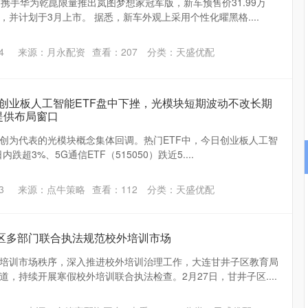
携手华为乾崑限量推出岚图梦想家冠军版，新车预售价31.99万
并计划于3月上市。 据悉，新车外观上采用个性化曜黑格....
4
来源：月永配资
查看：
207
分类：
天盛优配
F、创业板人工智能ETF盘中下挫，光模块短期波动不改长期
提供布局窗口
创为代表的光模块概念集体回调。热门ETF中，今日创业板人工智
内跌超3%、5G通信ETF（515050）跌近5....
3
来源：点牛策略
查看：
112
分类：
天盛优配
子区多部门联合执法规范校外培训市场
培训市场秩序，深入推进校外培训治理工作，大连甘井子区教育局
，持续开展寒假校外培训联合执法检查。2月27日，甘井子区....