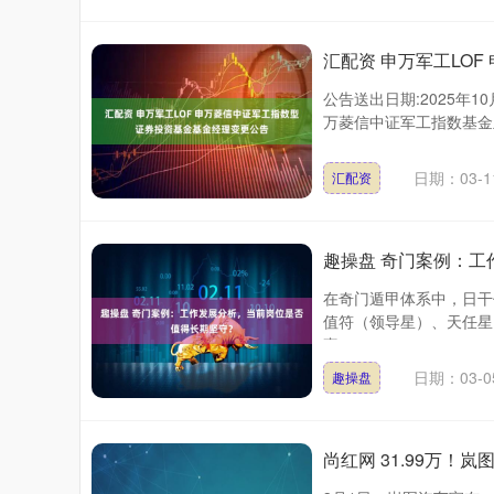
汇配资 申万军工LO
公告送出日期:2025年
万菱信中证军工指数基金主
日期：03-1
汇配资
趣操盘 奇门案例：
在奇门遁甲体系中，日干
值符（领导星）、天任星
责....
日期：03-0
趣操盘
尚红网 31.99万！