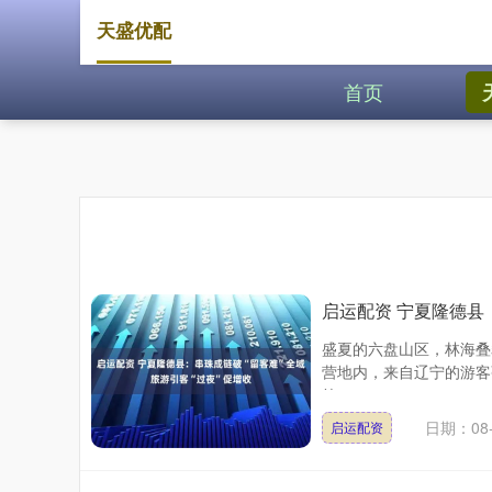
天盛优配
首页
启运配资 宁夏隆德县
盛夏的六盘山区，林海叠
营地内，来自辽宁的游客
德....
日期：08-
启运配资