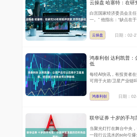
云操盘 哈塞特：在研
白宫国家经济委员会主任
一。” 他指出：“缺点在
日期：02-2
云操盘
鸿泰利创 达利凯普
低
每经AI快讯，有投资者
可用于火箭/卫星产业链吗？ 
日期：02-
鸿泰利创
联华证券 十岁的手与
当聚光灯打在舞台中央，
一段行云流水的solo引