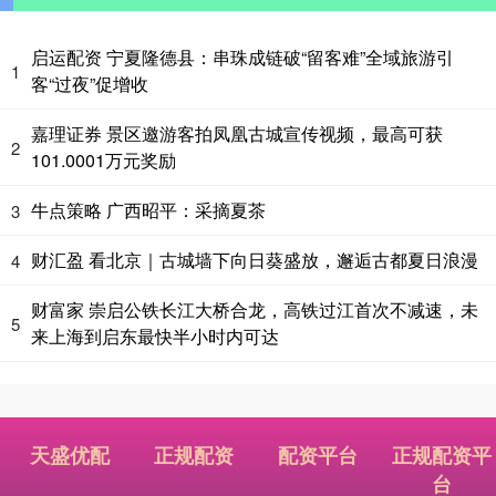
启运配资 宁夏隆德县：串珠成链破“留客难”全域旅游引
1
客“过夜”促增收
嘉理证券 景区邀游客拍凤凰古城宣传视频，最高可获
2
101.0001万元奖励
牛点策略 广西昭平：采摘夏茶
3
财汇盈 看北京｜古城墙下向日葵盛放，邂逅古都夏日浪漫
4
财富家 崇启公铁长江大桥合龙，高铁过江首次不减速，未
5
来上海到启东最快半小时内可达
天盛优配
正规配资
配资平台
正规配资平
台