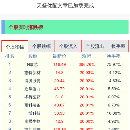
天盛优配文章已加载完成
个股实时涨跌榜
个股跌幅
个股流入
个股流出
换手率
个股涨幅
排名
名称
最新价
涨幅
换手率
1
N展芯
116.49
396.76%
75.97%
2
志特新材
14.8
20.03%
14.12%
3
博腾股份
20.44
20.02%
14.63%
4
近岸蛋白
46.72
20.01%
5.59%
5
毕得医药
61.6
20.01%
6.07%
6
耐科装备
49.67
20.01%
6.79%
7
一博科技
53.33
20.01%
16.88%
8
南模生物
42.9
20.00%
4.92%
9
方邦股份
146.16
20.00%
7.66%