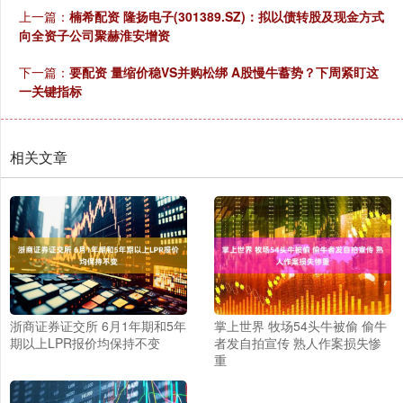
上一篇：
楠希配资 隆扬电子(301389.SZ)：拟以债转股及现金方式
向全资子公司聚赫淮安增资
下一篇：
要配资 量缩价稳VS并购松绑 A股慢牛蓄势？下周紧盯这
一关键指标
相关文章
浙商证券证交所 6月1年期和5年
掌上世界 牧场54头牛被偷 偷牛
期以上LPR报价均保持不变
者发自拍宣传 熟人作案损失惨
重