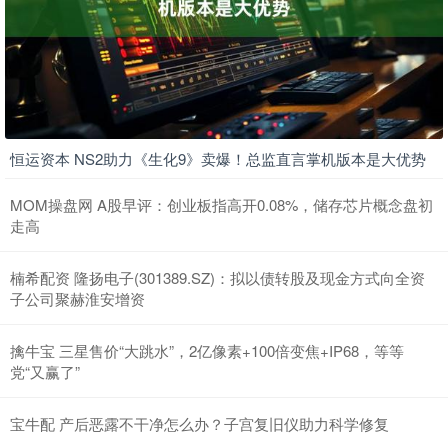
恒运资本 NS2助力《生化9》卖爆！总监直言掌机版本是大优势
MOM操盘网 A股早评：创业板指高开0.08%，储存芯片概念盘初
走高
楠希配资 隆扬电子(301389.SZ)：拟以债转股及现金方式向全资
子公司聚赫淮安增资
擒牛宝 三星售价“大跳水”，2亿像素+100倍变焦+IP68，等等
党“又赢了”
宝牛配 产后恶露不干净怎么办？子宫复旧仪助力科学修复