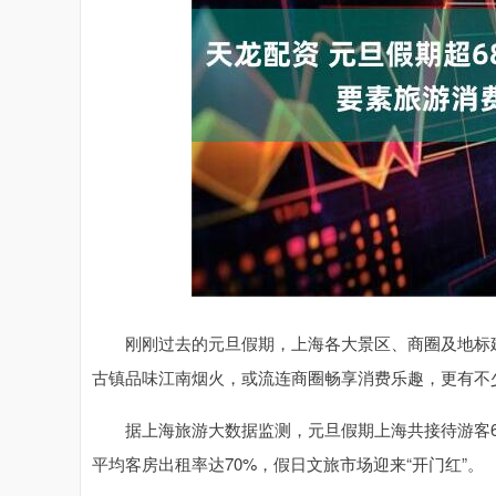
深证成指
14070.78
49
0.01%
-73.43
-0
刚刚过去的元旦假期，上海各大景区、商圈及地标建
古镇品味江南烟火，或流连商圈畅享消费乐趣，更有不少
据上海旅游大数据监测，元旦假期上海共接待游客682.
平均客房出租率达70%，假日文旅市场迎来“开门红”。