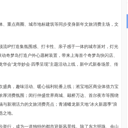
、重点商圈、城市地标建筑等同步变身新年文旅消费主场，文
流IP打造集氛围感、打卡性、亲子感于一体的城市派对，灯光
季联动奇梦岛打造户外心愿树装置，带来上海首个奇梦岛快闪店、
华会“龙华妙会·四季呈现”主题活动上线，新中式新春场景、传
盛典，趣味活动、暖心福利轮番上线；淞宝地区商业体借力宝
浓厚消费氛围；闵行仲盛世界商城、颛桥万达、首尔夜市等围绕
涵与新潮活力的文旅消费亮点；青浦蟠龙新天地“冰火新愿季”浪
选之地。
举行，成为一道独特的都市迎新风景线。除了东方明珠、佘山