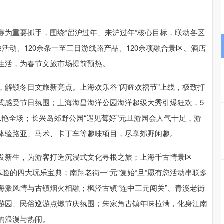
重要抓手，围绕“留沪过年、来沪过年”核心目标，联动各区
活动、120余条一至三日游线路产品、120余项融合景区、酒店
生活，为春节文旅市场提前预热。
锁冬日文旅新亮点。上海欢乐谷“闪耀欢禧节”上线，极致打
式感受节日氛围；上海海昌海洋公园海洋超级大秀引爆狂欢，5
艳全场；长兴岛郊野公园“遇见莓好”元旦游园会人气十足，游
体验路亚、马术、卡丁车等趣味项目，尽享郊野闲趣。
新生，为游客打造沉浸式文化寻根之旅；上海千古情景区
验的四大玩乐宝典；南翔老街一“元”复始“旦”愿有您活动串联多
海派风情与古镇烟火相融；枫泾古镇“连中三元闯关”、青溪老街
游园、民俗巡游点燃节庆氛围；朱家角古镇年味拉满，化身江南
的浪漫与热闹。