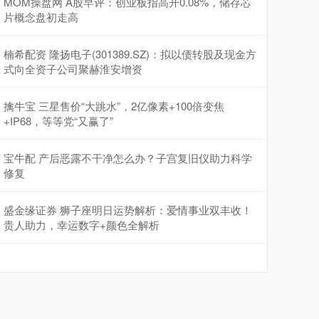
MOM操盘网 A股早评：创业板指高开0.08%，储存芯
片概念盘初走高
楠希配资 隆扬电子(301389.SZ)：拟以债转股及现金方
式向全资子公司聚赫淮安增资
擒牛宝 三星售价“大跳水”，2亿像素+100倍变焦
+IP68，等等党“又赢了”
宝牛配 产后恶露不干净怎么办？子宫复旧仪助力科学
修复
盛金缘证券 狮子座明日运势解析：爱情事业双丰收！
贵人助力，幸运数字+颜色全解析