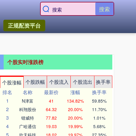
搜索
正规配资平台
个股实时涨跌榜
个股跌幅
个股流入
个股流出
换手率
个股涨幅
排名
名称
最新价
涨幅
换手率
1
N津富
41
134.82%
59.85%
2
科翔股份
64.32
20.00%
11.70%
3
锴威特
77.82
20.00%
1.01%
4
广哈通信
19.03
19.99%
5.68%
5
欣天科技
18.02
19.97%
27.35%