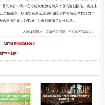
、普陀真如中海中心等建筑地标也加入了登高迎新队伍。嘉定上
00公里挑战赛、杨浦复兴岛元旦迎新城市定向赛等让体育活力与
方式辞旧迎新，为申城元旦假期增添了别样动感。
天盛优配提示：文章来自网络，不代表本站观点。
，AI订机酒至高减300元
股20%涨停！