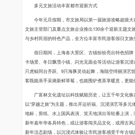
多元文旅活动丰富都市迎新方式
今年元旦假期，市文旅局以第一届旅游攻略超级大赛为
文旅主管部门及重点文旅企业推出130余个迎新主题文旅
与乡村民宿的特色产品，全方位丰富市民游客假日文旅
假日期间，上海各大景区、古镇纷纷亮出特色招牌，解
卡场景、冬日飘雪小镇、闪光见面会等活动让游客沉浸
只虎鲸同台齐跃、9只海豚灵动起舞，海陆空绮丽演艺惊
客既能亲手采摘新鲜草莓，也能围炉煮茶享暖意，更能
广富林文化遗址以科技赋能历史，让五千年文化焕发
以“穿越之旅”为主题，推出开运祈福、沉浸演艺等多元体
地标，剪纸、水上国风表演、笑天地演出等轮番上演，
新年嘉年华各具特色，或让游客闯关品文化，或用古风
新年活态剧场，以沉浸式体验让市民游客感受千年古镇