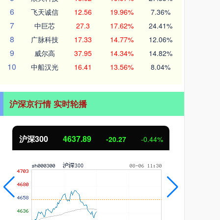
6
飞天诚信
12.56
19.96%
7.36%
7
中巨芯
27.3
17.62%
24.41%
8
广脉科技
17.33
14.77%
12.06%
9
威尔高
37.95
14.34%
14.82%
10
中船汉光
16.41
13.56%
8.04%
沪深京行情 实时轮播
北证50
1115.17
创业
-4.29
-0.38%