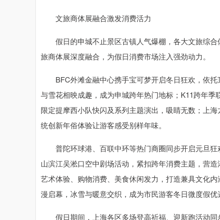
文旅商体展融合激发消费活力
假日的申城不止景区古镇人气爆棚，各大文旅综合体
旅商体展深度融合，为假日消费市场注入强劲动力。
BFC外滩金融中心携手宝可梦开启冬日狂欢，依托顶
与雪花相映成趣，成为申城跨年热门地标；K11跨年
限定提摩西小队快闪及系列主题演出，吸睛无数；上海龙
统创新年俗体验让游客感受别样年味。
普陀环球港、百联中环等热门商圈同步开启元旦狂欢
山滨江吴淞口空中剧场活动，紧扣跨年消费主题，营造
艺术体验、购物消费、美食休闲发力，打造兼具文化内
漫启幕，冰雪与暖意交织，成为市民游客冬日微度假优
假日期间，上海各区多场登高祈福、迎新跑活动同步