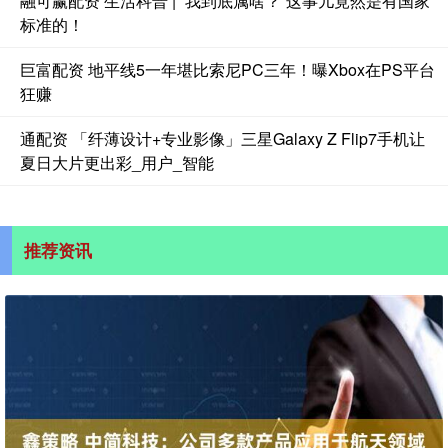
融可赢配资 生活科普 | “我到底属啥？”这事儿竟然是有国家
标准的！
巨富配资 地平线5一年堪比索尼PC三年！曝Xbox在PS平台
狂赚
通配资 「纤薄设计+专业影像」三星Galaxy Z Flip7手机让
夏日大片更出彩_用户_智能
推荐资讯