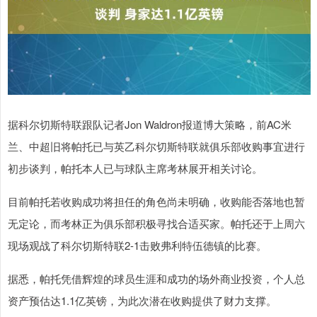
据科尔切斯特联跟队记者Jon Waldron报道博大策略，前AC米
兰、中超旧将帕托已与英乙科尔切斯特联就俱乐部收购事宜进行
初步谈判，帕托本人已与球队主席考林展开相关讨论。
目前帕托若收购成功将担任的角色尚未明确，收购能否落地也暂
无定论，而考林正为俱乐部积极寻找合适买家。帕托还于上周六
现场观战了科尔切斯特联2-1击败弗利特伍德镇的比赛。
据悉，帕托凭借辉煌的球员生涯和成功的场外商业投资，个人总
资产预估达1.1亿英镑，为此次潜在收购提供了财力支撑。