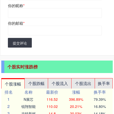
你的昵称
*
你的邮箱
*
提交评论
个股实时涨跌榜
个股跌幅
个股流入
个股流出
换手率
个股涨幅
排名
名称
最新价
涨幅
换手率
1
N展芯
116.52
396.89%
79.39%
2
锐翔智能
110.02
20.21%
16.80%
3
志特新材
14.8
20.03%
14.18%