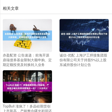
相关文章
赤盈配资 公告速递：前海开源
诚信-优配 上海沪工焊接集团股
鼎瑞债券基金限制大额申购、定
份有限公司关于持股5%以上股
期定额投资及转换转入业务
东减持股份计划公告
TopBull 涨疯了！多晶硅期货创
上市新高，产能整合曙光初现还