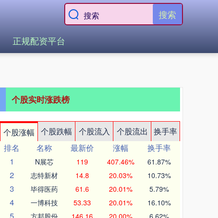
搜索
正规配资平台
个股实时涨跌榜
个股跌幅
个股流入
个股流出
换手率
个股涨幅
排名
名称
最新价
涨幅
换手率
1
N展芯
119
407.46%
61.87%
2
志特新材
14.8
20.03%
10.73%
3
毕得医药
61.6
20.01%
5.79%
4
一博科技
53.33
20.01%
16.10%
5
方邦股份
146.16
20.00%
6.62%