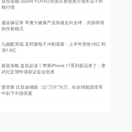
亚投金融 2025年10月4日全国主要批发市场长茄子价
格行情
盛金缘证券 琴澳大健康产业加速走向全球，共探跨境
协作新模式
九融配资端 圣邦微电子冲刺港股：上半年营收18亿 利
润1.9亿
新富策略 盘前必读丨苹果iPhone 17系列新品来了；寒
武纪定增申请获证监会批准
股管家 比亚迪储能：以“刀片”为刃，在全球能源变革
中刻下中国答案