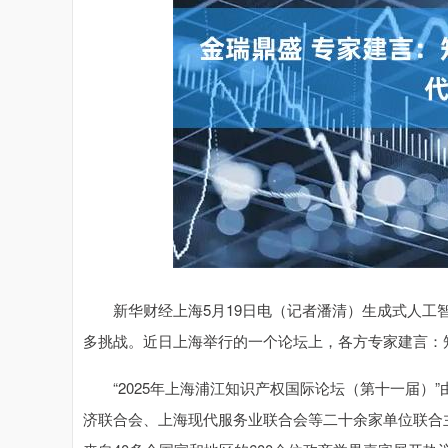
深证成指
14280.99
.36
0.50%
170.87
1
新华财经上海5月19日电（记者潘清）生成式人工智
多挑战。近日上海举行的一个论坛上，各方专家建言：知
“2025年上海浦江知识产权国际论坛（第十一届）
济联合会、上海现代服务业联合会等二十余家单位联合