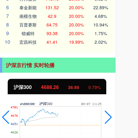
6
泰金新能
131.52
20.00%
22.89%
7
南模生物
42.9
20.00%
4.68%
8
百普赛斯
64.75
20.00%
10.94%
9
锴威特
93.38
20.00%
1.75%
10
宏昌科技
41.41
19.99%
2.02%
沪深京行情 实时轮播
北证50
1127.87
创
5.00
0.45%