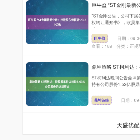
巨牛盈 *ST金刚最新
*ST金刚公告，公司下
权转让通知书》，欧昊集
截....
日期：09-3
巨牛盈
查看：
189
分类：
正规
鼎坤策略 ST柯利达
ST柯利达晚间公告鼎坤
持有公司股份1.52亿股鼎
深证成指
13988.63
71
0.10%
-155.58
-
日期：09-
鼎坤策略
天盛优配