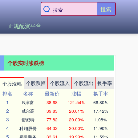
搜索
正规配资平台
个股实时涨跌榜
个股跌幅
个股流入
个股流出
换手率
个股涨幅
排名
名称
最新价
涨幅
换手率
1
N津富
38.68
121.54%
66.80%
2
威尔高
39.83
20.01%
17.42%
3
锴威特
77.82
20.00%
1.08%
4
科翔股份
64.32
20.00%
11.90%
5
蜀道装备
33.61
19.99%
11.59%