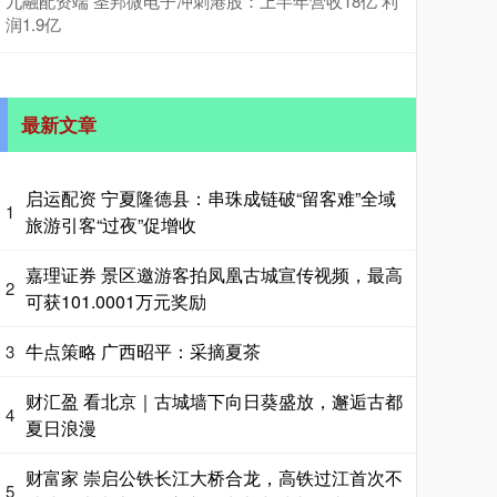
九融配资端 圣邦微电子冲刺港股：上半年营收18亿 利
润1.9亿
最新文章
启运配资 宁夏隆德县：串珠成链破“留客难”全域
1
旅游引客“过夜”促增收
嘉理证券 景区邀游客拍凤凰古城宣传视频，最高
2
可获101.0001万元奖励
牛点策略 广西昭平：采摘夏茶
3
财汇盈 看北京｜古城墙下向日葵盛放，邂逅古都
4
夏日浪漫
财富家 崇启公铁长江大桥合龙，高铁过江首次不
5