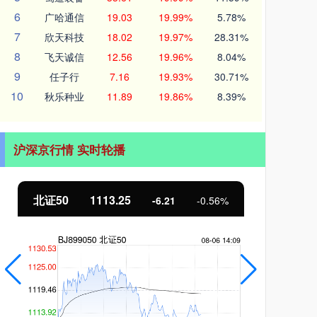
6
广哈通信
19.03
19.99%
5.78%
7
欣天科技
18.02
19.97%
28.31%
8
飞天诚信
12.56
19.96%
8.04%
9
任子行
7.16
19.93%
30.71%
10
秋乐种业
11.89
19.86%
8.39%
沪深京行情 实时轮播
北证50
1113.25
创业
-6.21
-0.56%