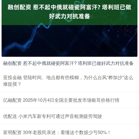
融创配资 惹不起中俄就碰瓷阿富汗? 塔利班已做好武力对抗准备
亚投金融 登陆时间、地点都有些模糊，为什么台风“桦加沙”这么
难捉摸？
亿融配资 2025年10月4日全国主要批发市场银耳价格行情
优配送 小米汽车新专利可通过声音检测疲劳驾驶
富明配资 30年老股民亲述：看懂这个数据少亏50%！