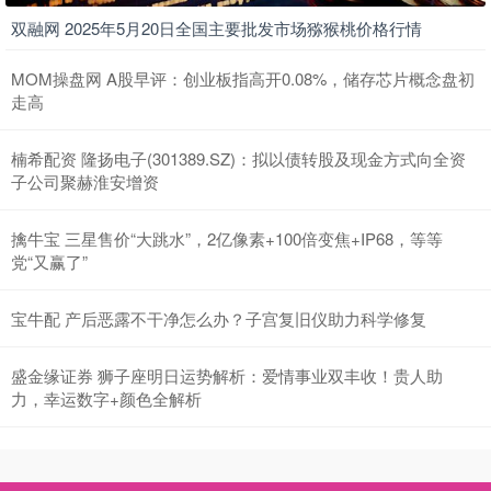
双融网 2025年5月20日全国主要批发市场猕猴桃价格行情
MOM操盘网 A股早评：创业板指高开0.08%，储存芯片概念盘初
走高
楠希配资 隆扬电子(301389.SZ)：拟以债转股及现金方式向全资
子公司聚赫淮安增资
擒牛宝 三星售价“大跳水”，2亿像素+100倍变焦+IP68，等等
党“又赢了”
宝牛配 产后恶露不干净怎么办？子宫复旧仪助力科学修复
盛金缘证券 狮子座明日运势解析：爱情事业双丰收！贵人助
力，幸运数字+颜色全解析