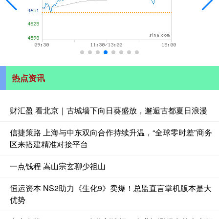
热点资讯
财汇盈 看北京｜古城墙下向日葵盛放，邂逅古都夏日浪漫
信捷策路 上海与中东双向合作持续升温，“全球零时差”商务
区来搭建精准对接平台
一点钱程 嵩山宗玄聊少祖山
恒运资本 NS2助力《生化9》卖爆！总监直言掌机版本是大
优势