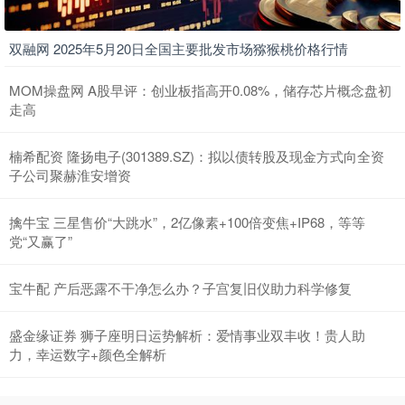
双融网 2025年5月20日全国主要批发市场猕猴桃价格行情
MOM操盘网 A股早评：创业板指高开0.08%，储存芯片概念盘初
走高
楠希配资 隆扬电子(301389.SZ)：拟以债转股及现金方式向全资
子公司聚赫淮安增资
擒牛宝 三星售价“大跳水”，2亿像素+100倍变焦+IP68，等等
党“又赢了”
宝牛配 产后恶露不干净怎么办？子宫复旧仪助力科学修复
盛金缘证券 狮子座明日运势解析：爱情事业双丰收！贵人助
力，幸运数字+颜色全解析