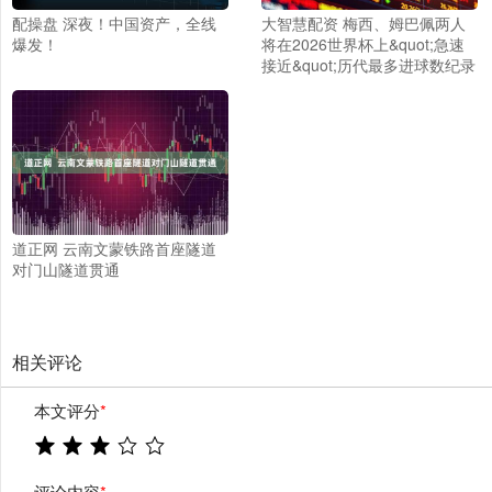
配操盘 深夜！中国资产，全线
大智慧配资 梅西、姆巴佩两人
爆发！
将在2026世界杯上&quot;急速
接近&quot;历代最多进球数纪录
道正网 云南文蒙铁路首座隧道
对门山隧道贯通
相关评论
本文评分
*
评论内容
*