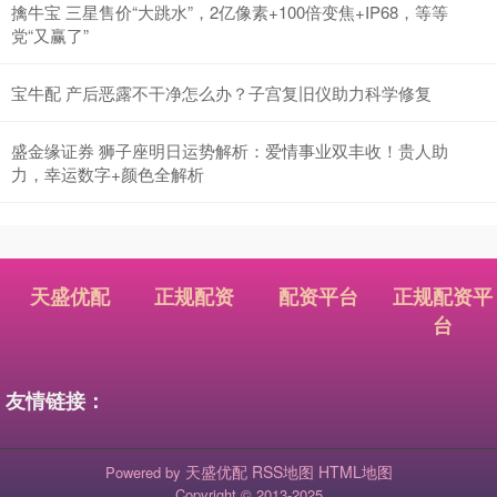
擒牛宝 三星售价“大跳水”，2亿像素+100倍变焦+IP68，等等
党“又赢了”
宝牛配 产后恶露不干净怎么办？子宫复旧仪助力科学修复
盛金缘证券 狮子座明日运势解析：爱情事业双丰收！贵人助
力，幸运数字+颜色全解析
天盛优配
正规配资
配资平台
正规配资平
台
友情链接：
天盛优配
RSS地图
HTML地图
Powered by
Copyright
© 2013-2025