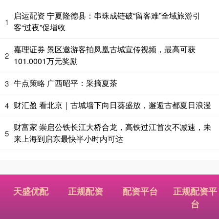
启运配资 宁夏隆德县：串珠成链破“留客难”全域旅游引
1
客“过夜”促增收
嘉理证券 景区邀游客拍凤凰古城宣传视频，最高可获
2
101.0001万元奖励
牛点策略 广西昭平：采摘夏茶
3
财汇盈 看北京｜古城墙下向日葵盛放，邂逅古都夏日浪漫
4
财富家 崇启公铁长江大桥合龙，高铁过江首次不减速，未
5
来上海到启东最快半小时内可达
天盛优配
正规配资
配资平台
正规配资平
台