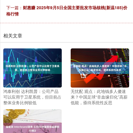
下一篇：
财惠赚 2025年9月5日全国主要批发市场核桃(新温185)价
格行情
相关文章
鸿泰利创 达利凯普：公司产品
无忧配 观点：此地钱多人傻速
可以应用于卫星系统，但目前占
来？中国足球“非血缘归化”高薪
整体业务比例较低
低能，亟待系统性反思