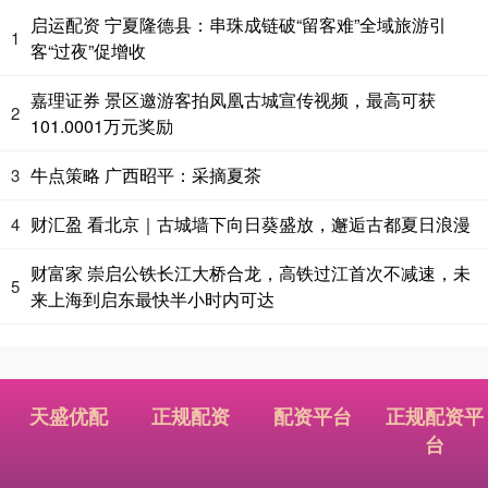
启运配资 宁夏隆德县：串珠成链破“留客难”全域旅游引
1
客“过夜”促增收
嘉理证券 景区邀游客拍凤凰古城宣传视频，最高可获
2
101.0001万元奖励
牛点策略 广西昭平：采摘夏茶
3
财汇盈 看北京｜古城墙下向日葵盛放，邂逅古都夏日浪漫
4
财富家 崇启公铁长江大桥合龙，高铁过江首次不减速，未
5
来上海到启东最快半小时内可达
天盛优配
正规配资
配资平台
正规配资平
台