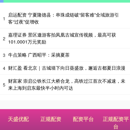
启运配资 宁夏隆德县：串珠成链破“留客难”全域旅游引
1
客“过夜”促增收
嘉理证券 景区邀游客拍凤凰古城宣传视频，最高可获
2
101.0001万元奖励
牛点策略 广西昭平：采摘夏茶
3
财汇盈 看北京｜古城墙下向日葵盛放，邂逅古都夏日浪漫
4
财富家 崇启公铁长江大桥合龙，高铁过江首次不减速，未
5
来上海到启东最快半小时内可达
天盛优配
正规配资
配资平台
正规配资平
台