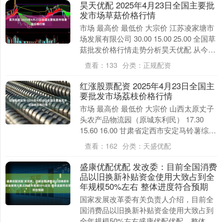
昊天优配 2025年4月23日全国主要批
发市场草菇价格行情
市场 最高价 最低价 大宗价 江苏凌家塘市
场发展有限公司 30.00 15.00 25.00 全国草
菇批发价格行情走势分析昊天优配 从今日
全国草菇批发市场价格上....
查看：
133
分类：
正规配资
红涨股票配资 2025年4月23日全国主
要批发市场荔枝价格行情
市场 最高价 最低价 大宗价 山西太原丈子
头农产品物流园（原城东利民） 17.30
15.60 16.00 甘肃省定西市安定马铃薯综合
交易中心 8.50 7.7....
查看：
162
分类：
天盛优配
盛康优配优配 发改委：目前全国消费
品以旧换新补贴资金使用大致占到全
年规模50%左右 整体进度符合预期
国家发展改革委有关负责人介绍，目前全
国消费品以旧换新补贴资金使用大致占到
全年规模50%左右盛康优配优配，整体进