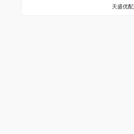
天盛优配
深证成指
14162.68
10
-0.05%
52.56
0.