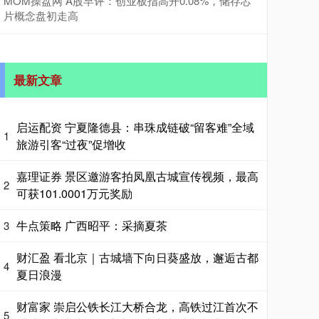
MOM操盘网 A股早评：创业板指高开0.08%，储存芯
片概念盘初走高
最新文章
启运配资 宁夏隆德县：串珠成链破“留客难”全域
1
旅游引客“过夜”促增收
嘉理证券 景区邀游客拍凤凰古城宣传视频，最高
2
可获101.0001万元奖励
牛点策略 广西昭平：采摘夏茶
3
财汇盈 看北京｜古城墙下向日葵盛放，邂逅古都
4
夏日浪漫
财富家 崇启公铁长江大桥合龙，高铁过江首次不
5