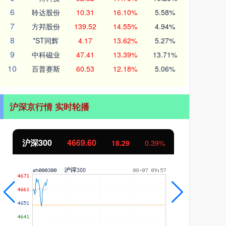
6
聆达股份
10.31
16.10%
5.58%
7
方邦股份
139.52
14.55%
4.94%
8
*ST同辉
4.17
13.62%
5.27%
9
中科磁业
47.41
13.39%
13.71%
10
百普赛斯
60.53
12.18%
5.06%
沪深京行情 实时轮播
北证50
1113.29
创
-9.59
-0.85%