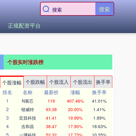
搜索
正规配资平台
个股实时涨跌榜
个股跌幅
个股流入
个股流出
换手率
个股涨幅
排名
名称
最新价
涨幅
换手率
1
N展芯
119
407.46%
41.01%
2
锴威特
93.38
20.00%
1.41%
3
宏昌科技
41.41
19.99%
1.89%
4
吉和昌
38.47
17.90%
18.63%
5
一博科技
52.32
17.73%
10.25%