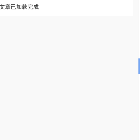
文章已加载完成
沪深300
4669.60
37%
18.29
0.39%