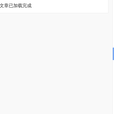
文章已加载完成
沪深300
4689.61
.33%
38.30
0.82%