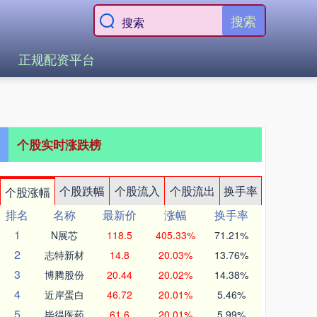
搜索
正规配资平台
个股实时涨跌榜
个股跌幅
个股流入
个股流出
换手率
个股涨幅
排名
名称
最新价
涨幅
换手率
1
N展芯
118.5
405.33%
71.21%
2
志特新材
14.8
20.03%
13.76%
3
博腾股份
20.44
20.02%
14.38%
4
近岸蛋白
46.72
20.01%
5.46%
5
毕得医药
61.6
20.01%
5.99%