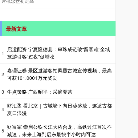
片概念盘初走高
最新文章
启运配资 宁夏隆德县：串珠成链破“留客难”全域
1
旅游引客“过夜”促增收
嘉理证券 景区邀游客拍凤凰古城宣传视频，最高
2
可获101.0001万元奖励
牛点策略 广西昭平：采摘夏茶
3
财汇盈 看北京｜古城墙下向日葵盛放，邂逅古都
4
夏日浪漫
财富家 崇启公铁长江大桥合龙，高铁过江首次不
5
减速，未来上海到启东最快半小时内可达