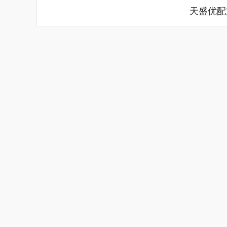
天盛优配
深证成指
14298.16
.78
0.74%
188.03
1