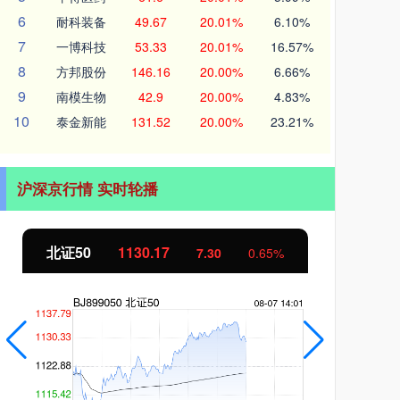
6
耐科装备
49.67
20.01%
6.10%
7
一博科技
53.33
20.01%
16.57%
8
方邦股份
146.16
20.00%
6.66%
9
南模生物
42.9
20.00%
4.83%
10
泰金新能
131.52
20.00%
23.21%
沪深京行情 实时轮播
北证50
1130.27
创
7.39
0.66%