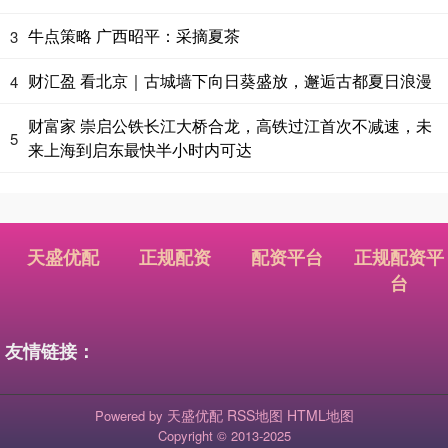
牛点策略 广西昭平：采摘夏茶
3
财汇盈 看北京｜古城墙下向日葵盛放，邂逅古都夏日浪漫
4
财富家 崇启公铁长江大桥合龙，高铁过江首次不减速，未
5
来上海到启东最快半小时内可达
天盛优配
正规配资
配资平台
正规配资平
台
友情链接：
天盛优配
RSS地图
HTML地图
Powered by
Copyright
© 2013-2025