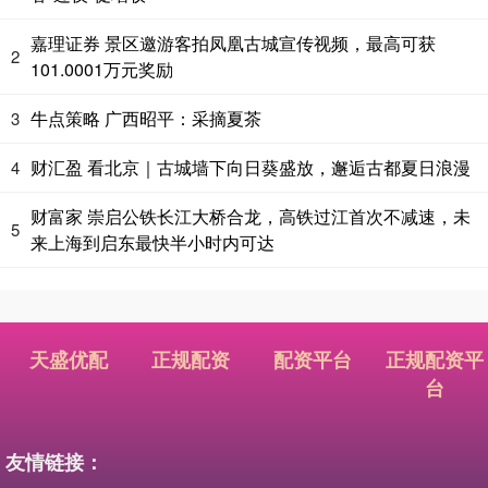
嘉理证券 景区邀游客拍凤凰古城宣传视频，最高可获
2
101.0001万元奖励
牛点策略 广西昭平：采摘夏茶
3
财汇盈 看北京｜古城墙下向日葵盛放，邂逅古都夏日浪漫
4
财富家 崇启公铁长江大桥合龙，高铁过江首次不减速，未
5
来上海到启东最快半小时内可达
天盛优配
正规配资
配资平台
正规配资平
台
友情链接：