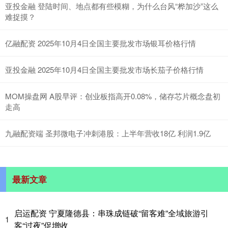
亚投金融 登陆时间、地点都有些模糊，为什么台风“桦加沙”这么
难捉摸？
亿融配资 2025年10月4日全国主要批发市场银耳价格行情
亚投金融 2025年10月4日全国主要批发市场长茄子价格行情
MOM操盘网 A股早评：创业板指高开0.08%，储存芯片概念盘初
走高
九融配资端 圣邦微电子冲刺港股：上半年营收18亿 利润1.9亿
最新文章
启运配资 宁夏隆德县：串珠成链破“留客难”全域旅游引
1
客“过夜”促增收