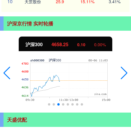
10
天罡股份
25.9
15.11%
3.41%
沪深京行情 实时轮播
沪深300
4658.25
0.10
0.00%
天盛优配