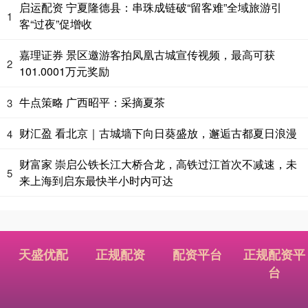
启运配资 宁夏隆德县：串珠成链破“留客难”全域旅游引
1
客“过夜”促增收
嘉理证券 景区邀游客拍凤凰古城宣传视频，最高可获
2
101.0001万元奖励
牛点策略 广西昭平：采摘夏茶
3
财汇盈 看北京｜古城墙下向日葵盛放，邂逅古都夏日浪漫
4
财富家 崇启公铁长江大桥合龙，高铁过江首次不减速，未
5
来上海到启东最快半小时内可达
天盛优配
正规配资
配资平台
正规配资平
台