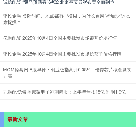
诚信配资 “骏马贺新春”&#32;北京春节景观布置全面到位
亚投金融 登陆时间、地点都有些模糊，为什么台风“桦加沙”这么
难捉摸？
亿融配资 2025年10月4日全国主要批发市场银耳价格行情
亚投金融 2025年10月4日全国主要批发市场长茄子价格行情
MOM操盘网 A股早评：创业板指高开0.08%，储存芯片概念盘初
走高
九融配资端 圣邦微电子冲刺港股：上半年营收18亿 利润1.9亿
最新文章