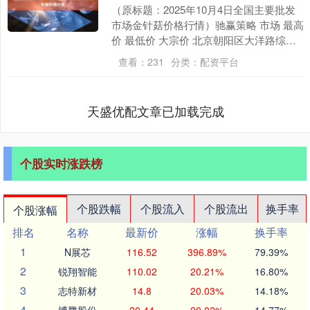
（原标题：2025年10月4日全国主要批发
市场金针菇价格行情）驰赢策略 市场 最高
价 最低价 大宗价 北京朝阳区大洋路综合
市场 6.00 5.00 5.60 邯....
查看：
231
分类：
配资平台
天盛优配文章已加载完成
个股实时涨跌榜
个股跌幅
个股流入
个股流出
换手率
个股涨幅
排名
名称
最新价
涨幅
换手率
1
N展芯
116.52
396.89%
79.39%
2
锐翔智能
110.02
20.21%
16.80%
3
志特新材
14.8
20.03%
14.18%
4