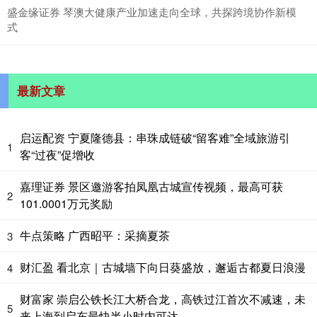
盛金缘证券 琴澳大健康产业加速走向全球，共探跨境协作新模
式
最新文章
启运配资 宁夏隆德县：串珠成链破“留客难”全域旅游引
1
客“过夜”促增收
嘉理证券 景区邀游客拍凤凰古城宣传视频，最高可获
2
101.0001万元奖励
牛点策略 广西昭平：采摘夏茶
3
财汇盈 看北京｜古城墙下向日葵盛放，邂逅古都夏日浪漫
4
财富家 崇启公铁长江大桥合龙，高铁过江首次不减速，未
5
来上海到启东最快半小时内可达